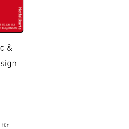
ic &
sign
z
 für