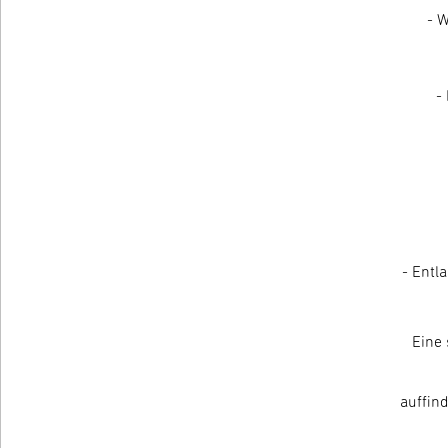
- 
-
- Entl
Eine 
auffin