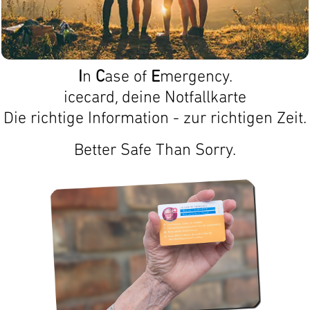
I
n
C
ase of
E
mergency.
icecard, deine Notfallkarte
Die richtige Information - zur richtigen Zeit.
Better Safe Than Sorry.