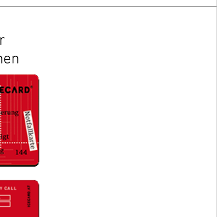
r
nen