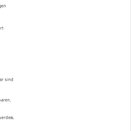
gen
rt
n
ar sind
paren,
n.
 werde