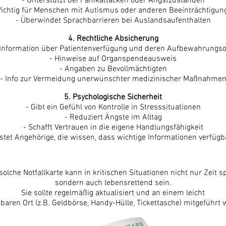
- Unterstützt bei Panikattacken oder Angstzuständen
Wichtig für Menschen mit Autismus oder anderen Beeinträchtigun
- Überwindet Sprachbarrieren bei Auslandsaufenthalten
4. Rechtliche Absicherung
 Information über Patientenverfügung und deren Aufbewahrungso
- Hinweise auf Organspendeausweis
- Angaben zu Bevollmächtigten
- Info zur Vermeidung unerwünschter medizinischer Maßnahme
5. Psychologische Sicherheit
- Gibt ein Gefühl von Kontrolle in Stresssituationen
- Reduziert Ängste im Alltag
- Schafft Vertrauen in die eigene Handlungsfähigkeit
astet Angehörige, die wissen, dass wichtige Informationen verfügb
solche Notfallkarte kann in kritischen Situationen nicht nur Zeit s
sondern auch lebensrettend sein.
Sie sollte regelmäßig aktualisiert und an einem leicht
dbaren Ort (z.B. Geldbörse, Handy-Hülle, Tickettasche) mitgeführt