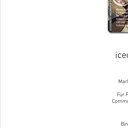
ice
Mark
Für 
Commun
Bin