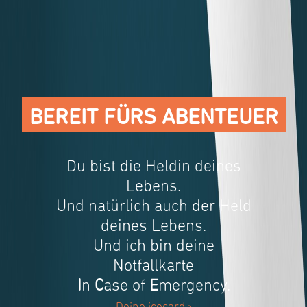
BEREIT FÜRS ABENTEUER
Du bist die Heldin deines
Lebens.
Und natürlich auch der Held
deines Lebens.
Und ich bin deine
Notfallkarte
I
n
C
ase of
E
mergency.