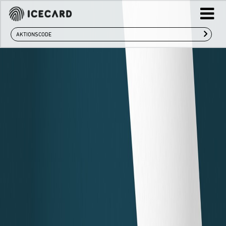
›
Info
SHOP
Gallery
Notfall-Blog
AGB & Datenschutz