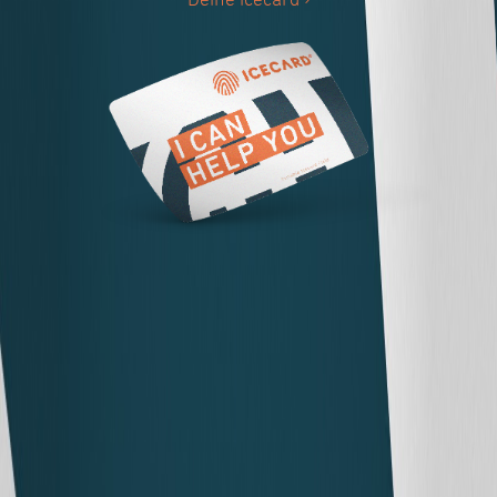
Deine icecard ›