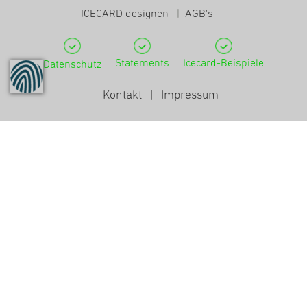
ICECARD designen
|
AGB's
Statements
Icecard-Beispiele
Datenschutz
Kontakt
|
Impressum
ENDLICH
EINE NOTFALLKARTE,
DIE WAS TAUGT!
Mach dir
deine persönliche Notfallkarte.
Trage deine wichtigsten Infos ein und
gestalte mich so wie du willst.
Du fühlst dich beruhigter.
Garantiert!